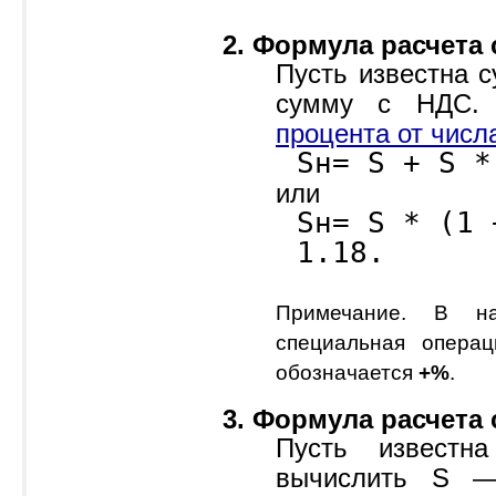
2. Формула расчета
Пусть известна 
сумму с НДС.
процента от числ
Sн= S + S *
или
Sн= S * (1 
1.18.
Примечание. В 
специальная операц
обозначается
+%
.
3. Формула расчета
Пусть извест
вычислить S 