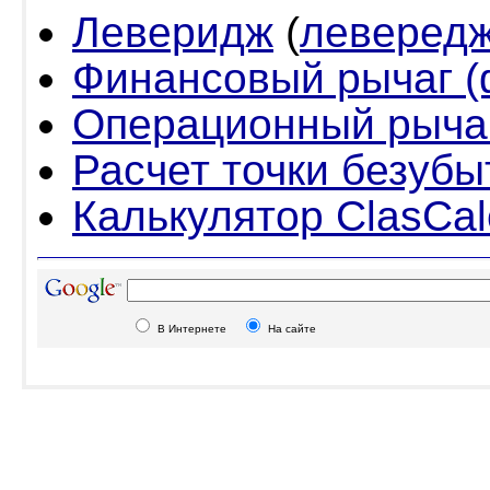
Леверидж
(
леверед
Финансовый рычаг 
Операционный рыча
Расчет точки безубы
Калькулятор ClasCal
В Интернете
На сайте