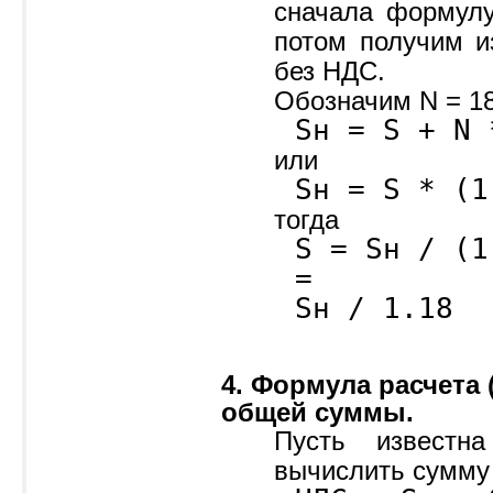
сначала формул
потом получим и
без НДС.
Обозначим N = 18 
Sн = S + N 
или
Sн = S * (1
тогда
S = Sн / (1
=
Sн / 1.18
4. Формула расчета
общей суммы.
Пусть извест
вычислить сумму