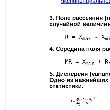
экспоненциально
3. Поле рассеяния (r
случайной величин
R = X
- X
max
m
4. Середина поля ра
MR = X
+ R/
min
5. Дисперсия (varia
Одно из важнейших
статистики.