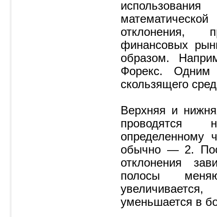
использовани
математическо
отклонения, 
финансовых рын
образом. Наприм
Форекс. Одним
скользящего сред
Верхняя и нижн
проводятся 
определенному ч
обычно — 2. Пос
отклонения зав
полосы мен
увеличивается,
уменьшается в б